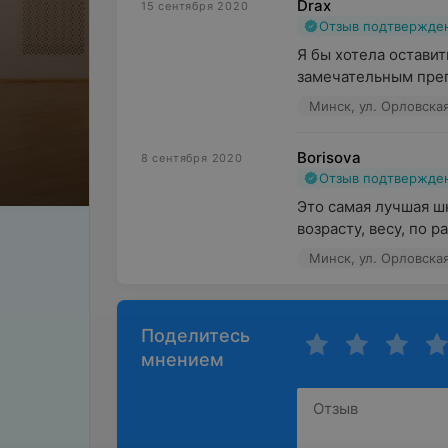
Drax
15 сентября 2020
Отзыв подтвержде
Я бы хотела оставит
замечательным преп
Минск, ул. Орловская
ев
Borisova
8 сентября 2020
Отзыв подтвержде
Это самая лучшая шк
возрасту, весу, по 
Минск, ул. Орловская
Поделитесь
мнением