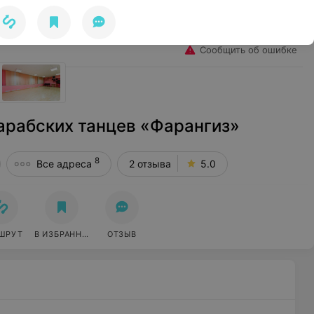
Избранное
Войти
Сообщить об ошибке
арабских танцев «Фарангиз»
8
Все адреса
2 отзыва
5.0
ШРУТ
В ИЗБРАННОЕ
ОТЗЫВ