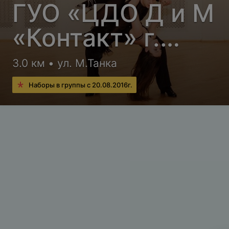
ГУО «ЦДО Д и М
«Контакт» г.
Минска» Клуб
3.0 км • ул. М.Танка
спортивных танц
Наборы в группы с 20.08.2016г.
«Мэта»